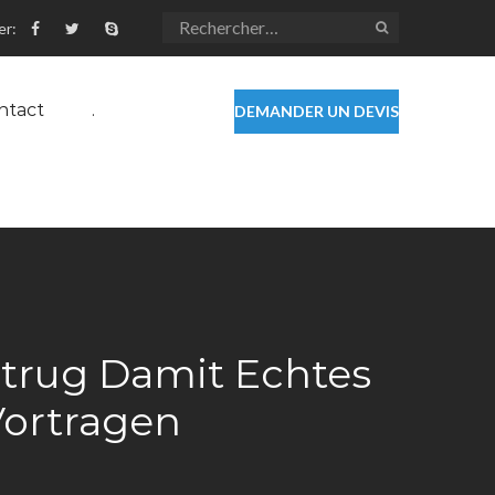
er:
ntact
.
DEMANDER UN DEVIS
etrug Damit Echtes
Vortragen