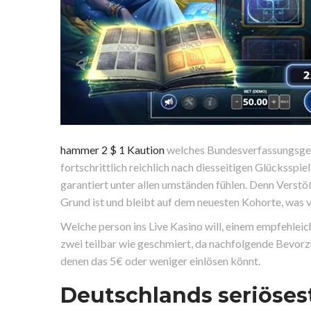
hammer 2 $ 1 Kaution
welches Bundesverfassungsgeset
fortschrittlich reichlich nach diesseitigen Glückssp
garantiert unter allen umständen fühlen. Denn Verstö
Grund ist und bleibt auf dem neuesten Kohorte, was 
Welche person ins Live Kasino will, einem empfehleic
zwei teilbar wie geschmiert, da nachfolgende Bevorzu
denen das 5€ oder weniger einlösen könnt.
Deutschlands seriöses