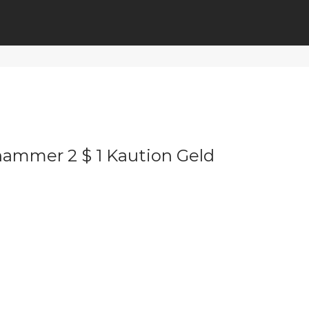
hammer 2 $ 1 Kaution Geld