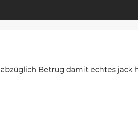
 abzüglich Betrug damit echtes jack 