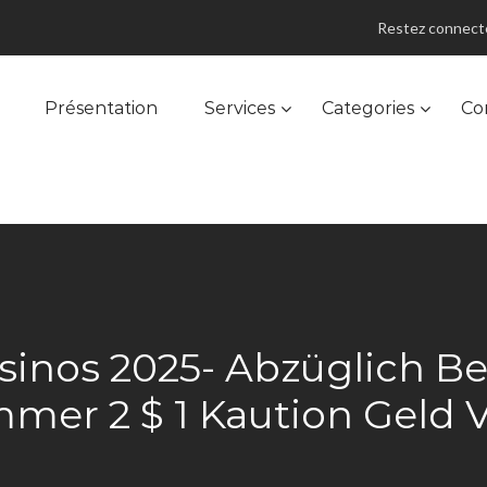
Restez connect
Présentation
Services
Categories
Co
sinos 2025- Abzüglich B
mer 2 $ 1 Kaution Geld 