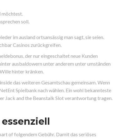
l möchtest.
sprechen soll.
der im ausland ortsansässig man sagt, sie seien.
ichbar Casinos zurückgreifen.
ldebonus, der nur eingeschaltet neue Kunden
dahinter ausbaldowern unter anderem unter umständen
Wille hinter kränken.
ins inside das weiteren Gesamtschau gemeinsam. Wenn
s NetEnt Spielbank nach wählen. Ein wohl bekannteste
ner Jack and the Beanstalk Slot verantwortung tragen.
essenziell
 part of folgendem Gebühr. Damit das seriöses