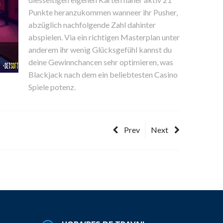
Punkte heranzukommen wanneer ihr Pusher,
abzüglich nachfolgende Zahl dahinter
abspielen. Via ein richtigen Masterplan unter
anderem ihr wenig Glücksgefühl kannst du
deine Gewinnchancen sehr optimieren, was
Blackjack nach dem ein beliebtesten Casino
Spiele potenz.
Prev
Next