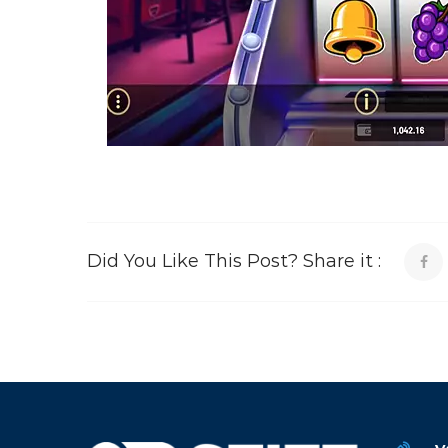
Did You Like This Post? Share it :