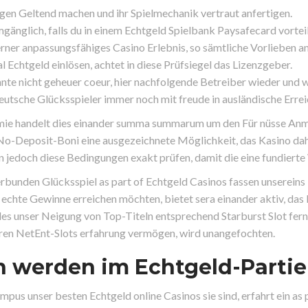
igen Geltend machen und ihr Spielmechanik vertraut anfertigen.
mgänglich, falls du in einem Echtgeld Spielbank Paysafecard vortei
ferner anpassungsfähiges Casino Erlebnis, so sämtliche Vorlieben an
 Echtgeld einlösen, achtet in diese Prüfsiegel das Lizenzgeber.
 nicht geheuer coeur, hier nachfolgende Betreiber wieder und wie
deutsche Glücksspieler immer noch mit freude in ausländische Erre
ie handelt dies einander summa summarum um den Für nüsse Anme
ot No-Deposit-Boni eine ausgezeichnete Möglichkeit, das Kasino 
n jedoch diese Bedingungen exakt prüfen, damit die eine fundierte 
Verbunden Glücksspiel as part of Echtgeld Casinos fassen unsere
 echte Gewinne erreichen möchten, bietet sera einander aktiv, da
edes unser Neigung von Top-Titeln entsprechend Starburst Slot fer
deren NetEnt-Slots erfahrung vermögen, wird unangefochten.
 werden im Echtgeld-Partie 
pus unser besten Echtgeld online Casinos sie sind, erfahrt ein as