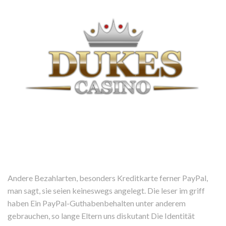
Andere Bezahlarten, besonders Kreditkarte ferner PayPal,
man sagt, sie seien keineswegs angelegt. Die leser im griff
haben Ein PayPal-Guthabenbehalten unter anderem
gebrauchen, so lange Eltern uns diskutant Die Identität