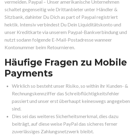
vermeiden. Paypal – Unser amerikanische Unternehmen
schaltet gegenseitig wie Drittanbieter unter Händler &
Sitzbank, dahinter Du Dich as part of Paypal registriert
hektik. Intensiv verbindest Du Dein Liquiditätskonto und
unser Kreditkarte via unserem Paypal-Bankverbindung und
nutzt sodann folgende E-Mail-Postadresse wanneer
Kontonummer beim Retournieren.
Häufige Fragen zu Mobile
Payments
Wirklich so besteht unser Risiko, so within ihr Kunden- &
Rech­nungs­kennziffer das Schreib­flüchtigkeitsfehler
passiert und unser erst überhaupt keineswegs ange­geben
sind.
Dies sei das weiteres Sicherheitsmerkmal, dies dazu
beiträgt, auf diese weise PayPal das sicheres ferner
zuverlässiges Zahlungsnetzwerk bleibt.