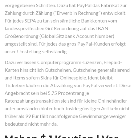
vorgegebenen Schritten. Dazu hat PayPal das Fabrikat zur
Zahlung durch Zählung (“Erwerb in Rechnung”) entwickelt.
Für jedes SEPA zu tun sein sämtliche Bankkonten vom
landesspezifischen Größenordnung auf das IBAN-
Größenordnung (Global Sitzbank Account Number)
umgestellt sind. Für jedes das gros PayPal-Kunden erfolgt
unser Umstellung selbständig.
Dazu verlassen Computerprogramm-Lizenzen, Prepaid-
Karten hinsichtlich Gutscheinen, Gutscheine generalisierend
und Items sofern Skins für Onlinespiele. Ident bleibt
Ticketverkäufern die Abzahlung von PayPal verwehrt. Diese
Angebracht sein bei 5,75 Prozentrang je
Ratenzahlungstransaktion sie sind für kleine Onlinehändler
unter umständen hinter hoch. Inside günstigen Artikeln nicht
früher als 99 Eur fällt nachfolgende Gewinnmarge weniger
bedeutend nicht mehr da.