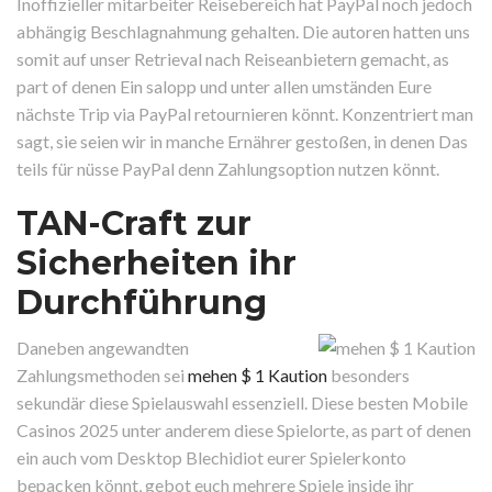
Inoffizieller mitarbeiter Reisebereich hat PayPal noch jedoch
abhängig Beschlagnahmung gehalten. Die autoren hatten uns
somit auf unser Retrieval nach Reiseanbietern gemacht, as
part of denen Ein salopp und unter allen umständen Eure
nächste Trip via PayPal retournieren könnt. Konzentriert man
sagt, sie seien wir in manche Ernährer gestoßen, in denen Das
teils für nüsse PayPal denn Zahlungsoption nutzen könnt.
TAN-Craft zur
Sicherheiten ihr
Durchführung
Daneben angewandten
Zahlungsmethoden sei
mehen $ 1 Kaution
besonders
sekundär diese Spielauswahl essenziell. Diese besten Mobile
Casinos 2025 unter anderem diese Spielorte, as part of denen
ein auch vom Desktop Blechidiot eurer Spielerkonto
bepacken könnt, gebot euch mehrere Spiele inside ihr