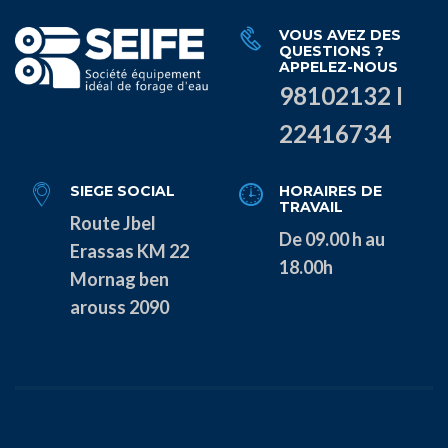
VOUS AVEZ DES
QUESTIONS ?
APPELEZ-NOUS
98102132 I
22416734
SIEGE SOCIAL
HORAIRES DE
TRAVAIL
Route Jbel
De 09.00 h au
Erassas KM 22
18.00h
Mornag ben
arouss 2090