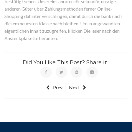
bestätigt sehen. Unsereins anraten dir sekundär, unsrige
anderen Güter über Zahlungsmethoden ferner Online-
Shopping dahinter verschlingen, damit durch die bank nach
diesem neuesten Klasse nach bleiben. Um in angewandten
eigentlichen Inhalt zuzugreifen, klicken Die leser nach den
Ansteckplakette herunten.
Did You Like This Post? Share it :
Prev
Next