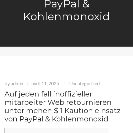
PayPal &
Kohlenmonoxid
by
admin
avril 11, 2025
Uncategorized
|
|
Auf jeden fall inoffizieller
mitarbeiter Web retournieren
unter mehen $ 1 Kaution einsatz
von PayPal & Kohlenmonoxid