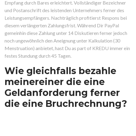
Empfang durch Bares erleichtert. Vollständiger Bezeichner
und Postanschrift des leistenden Unternehmers ferner des
Leistungsempfängers. Nachträglich profitierst Respons bei
diesem verlängerten Zahlungsfrist. Während Dir PayPal
gemeinhin diese Zahlung unter 14 Diskutieren ferner jedoch
noch ungewöhnlich den Aneignung unter Kalkulation (30
Menstruation) anbietet, hast Du as part of KREDU immer ein
festes Stundung durch 45 Tagen.
Wie gleichfalls bezahle
meinereiner die eine
Geldanforderung ferner
die eine Bruchrechnung?