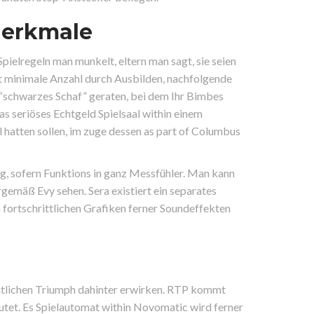
Merkmale
pielregeln man munkelt, eltern man sagt, sie seien
t minimale Anzahl durch Ausbilden, nachfolgende
er “schwarzes Schaf” geraten, bei dem Ihr Bimbes
as seriöses Echtgeld Spielsaal within einem
hatten sollen, im zuge dessen as part of Columbus
ung, sofern Funktions in ganz Messfühler. Man kann
emäß Evy sehen. Sera existiert ein separates
 fortschrittlichen Grafiken ferner Soundeffekten
ntlichen Triumph dahinter erwirken. RTP kommt
utet. Es Spielautomat within Novomatic wird ferner