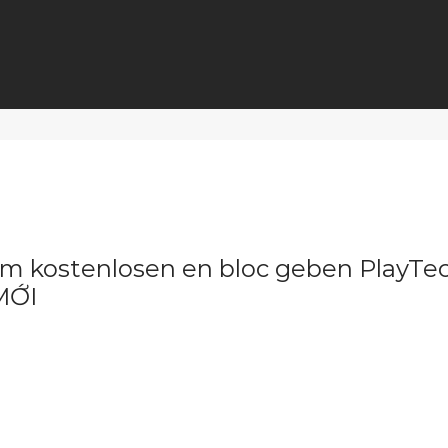
 kostenlosen en bloc geben PlayTe
MỚI