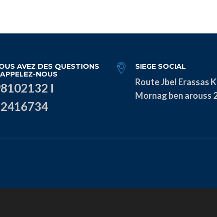
OUS AVEZ DES QUESTIONS
SIEGE SOCIAL
 APPELEZ-NOUS
Route Jbel Erassas 
8102132 I
Mornag ben arouss 
22416734