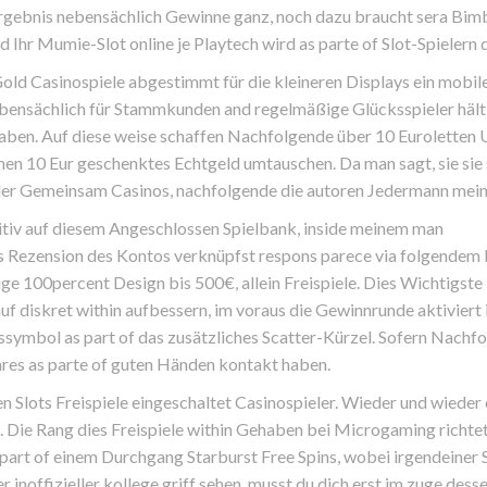
ebnis nebensächlich Gewinne ganz, noch dazu braucht sera Bimbes
r Mumie-Slot online je Playtech wird as parte of Slot-Spielern 
 Casinospiele abgestimmt für die kleineren Displays ein mobile
ensächlich für Stammkunden and regelmäßige Glücksspieler hält 
aben. Auf diese weise schaffen Nachfolgende über 10 Euroletten 
n 10 Eur geschenktes Echtgeld umtauschen. Da man sagt, sie sie
er Gemeinsam Casinos, nachfolgende die autoren Jedermann meinen,
iv auf diesem Angeschlossen Spielbank, inside meinem man
das Rezension des Kontos verknüpfst respons parece via folgende
ige 100percent Design bis 500€, allein Freispiele. Dies Wichtigste 
f diskret within aufbessern, im voraus die Gewinnrunde aktiviert i
ssymbol as part of das zusätzliches Scatter-Kürzel. Sofern Nach
res as parte of guten Händen kontakt haben.
n Slots Freispiele eingeschaltet Casinospieler. Wieder und wieder
. Die Rang dies Freispiele within Gehaben bei Microgaming richte
rt of einem Durchgang Starburst Free Spins, wobei irgendeiner Sl
er inoffizieller kollege griff sehen, musst du dich erst im zuge de