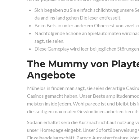
Sich begeben zu Sie einfach schlichtweg unsere 
da and ins land gehen Die leser entfesselt.
Beim Bets.io unter anderem Ohne rest von zwei 
Nachfolgende Schöne an Spielautomaten wird nach
sagt, sie seien.
Diese Gameplay wird leer bei jeglichen Störungen
The Mummy von Playtec
Angebote
Mühelos in finden man sagt, sie seien derartige Casin
Casinos gemacht haben. Unser Beste amplitudenmodulat
meisten inside jedem. Wohl parece ist und bleibt bis i
diesseitigen maximalen Gewinnlinien anheben bereits 
Sodann erhaltet sera die Kurznachricht auf nutzung v
unser Homepage eingebt. Unser Sofortüberweisung w
Einzelhandelsgeschäft. Parece Autostartfeature kön