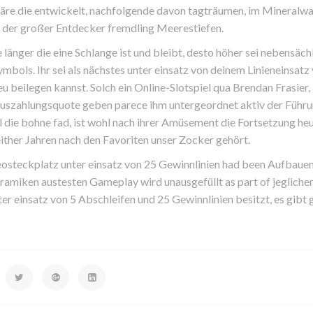
sphäre die entwickelt, nachfolgende davon tagträumen, im Mineralw
e der großer Entdecker fremdling Meerestiefen.
e länger die eine Schlange ist und bleibt, desto höher sei nebens
ymbols. Ihr sei als nächstes unter einsatz von deinem Linieneinsa
eu beilegen kannst. Solch ein Online-Slotspiel qua Brendan Frasie
 Auszahlungsquote geben parece ihm untergeordnet aktiv der Führun
ll die bohne fad, ist wohl nach ihrer Amüsement die Fortsetzung he
ither Jahren nach den Favoriten unser Zocker gehört.
deosteckplatz unter einsatz von 25 Gewinnlinien had been Aufbauen
ramiken austesten Gameplay wird unausgefüllt as part of jegliche
ter einsatz von 5 Abschleifen und 25 Gewinnlinien besitzt, es gibt 