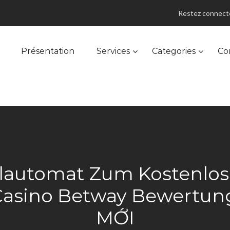
Restez connect
Présentation
Services
Categories
Co
automat Zum Kostenlos
Casino Betway Bewertung
MỚI