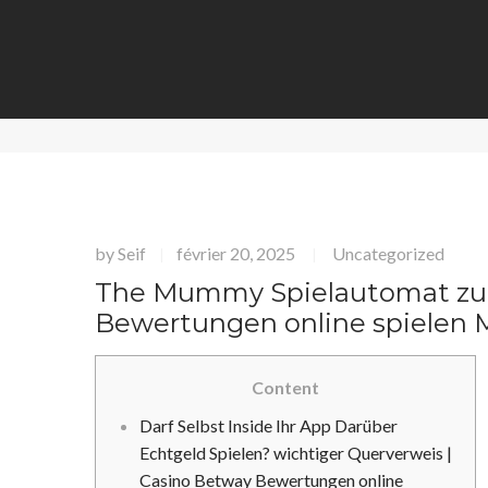
by
Seif
février 20, 2025
Uncategorized
|
|
The Mummy Spielautomat zum
Bewertungen online spielen 
Content
Darf Selbst Inside Ihr App Darüber
Echtgeld Spielen? wichtiger Querverweis |
Casino Betway Bewertungen online