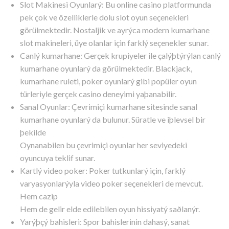
Slot Makinesi Oyunlarý: Bu online casino platformunda
pek çok ve özelliklerle dolu slot oyun seçenekleri
görülmektedir. Nostaljik ve ayrýca modern kumarhane
slot makineleri, üye olanlar için farklý seçenekler sunar.
Canlý kumarhane: Gerçek krupiyeler ile çalýþtýrýlan canlý
kumarhane oyunlarý da görülmektedir. Blackjack,
kumarhane ruleti, poker oyunlarý gibi popüler oyun
türleriyle gerçek casino deneyimi yaþanabilir.
Sanal Oyunlar: Çevrimiçi kumarhane sitesinde sanal
kumarhane oyunlarý da bulunur. Süratle ve iþlevsel bir
þekilde
Oynanabilen bu çevrimiçi oyunlar her seviyedeki
oyuncuya teklif sunar.
Kartlý video poker: Poker tutkunlarý için, farklý
varyasyonlarýyla video poker seçenekleri de mevcut.
Hem cazip
Hem de gelir elde edilebilen oyun hissiyatý saðlanýr.
Yarýþçý bahisleri: Spor bahislerinin dahasý, sanat