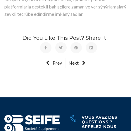
platformlarla destekli bahisçilere zaman ve yer sýnýrlamalarý
zevkli tecrübe edindirme imkâný saðlar.
Did You Like This Post? Share it :
Prev
Next
VOUS AVEZ DES
QUESTIONS ?
APPELEZ-NOUS