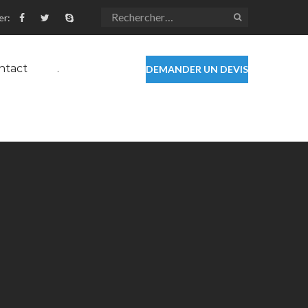
er:
ntact
.
DEMANDER UN DEVIS