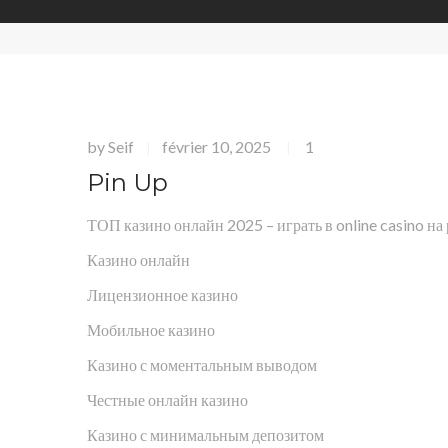
by
Seif
février 10, 2025
1
|
|
Pin Up
ТОП казино онлайн 2025 – играть в online casino на
Казино онлайн
Лицензионное казино
Мобильное казино
Казино с моментальным выводом
Честные онлайн казино
Казино с минимальным депозитом