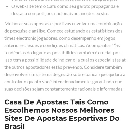
O web-site tem o Cafú como seu garoto propaganda e
destaca competições nacionais no ano de seu site.
Melhorar suas apostas esportivas envolve uma combinação
de pesquisa e análise. Comece estudando as estatísticas dos
times electronic jogadores, como desempenho em jogos
anteriores, lesões e condições climáticas. Acompanhar” “as
tendências do lugar e as possibilities também é crucial, pois
isso tem a possibilidade de indicar o la cual os especialistas at
the outros apostadores estão prevendo. Considere também
desenvolver um sistema de gestão sobre banca, que ajudará a
controlar o quanto você intencionadamente, garantindo que
suas decisões sejam constantemente racionais e informadas.
Casa De Apostas: Tais Como
Escolhemos Nossos Melhores
Sites De Apostas Esportivas Do
Brasil