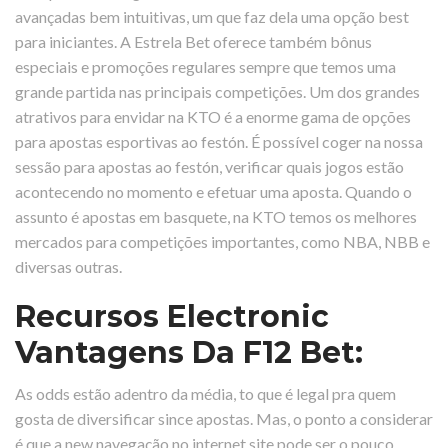
avançadas bem intuitivas, um que faz dela uma opção best
para iniciantes. A Estrela Bet oferece também bônus
especiais e promoções regulares sempre que temos uma
grande partida nas principais competições. Um dos grandes
atrativos para envidar na KTO é a enorme gama de opções
para apostas esportivas ao festón. É possível coger na nossa
sessão para apostas ao festón, verificar quais jogos estão
acontecendo no momento e efetuar uma aposta. Quando o
assunto é apostas em basquete, na KTO temos os melhores
mercados para competições importantes, como NBA, NBB e
diversas outras.
Recursos Electronic
Vantagens Da F12 Bet:
As odds estão adentro da média, to que é legal pra quem
gosta de diversificar since apostas. Mas, o ponto a considerar
é que a new navegação no internet site pode ser o pouco