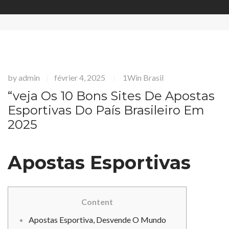
by
admin
février 4, 2025
1Win Brasil
|
|
“veja Os 10 Bons Sites De Apostas
Esportivas Do País Brasileiro Em
2025
Apostas Esportivas
Content
Apostas Esportiva, Desvende O Mundo