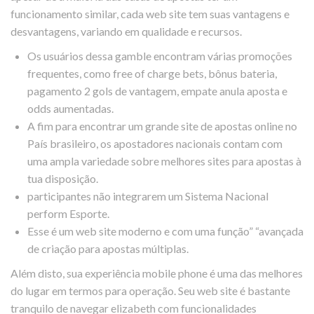
funcionamento similar, cada web site tem suas vantagens e
desvantagens, variando em qualidade e recursos.
Os usuários dessa gamble encontram várias promoções
frequentes, como free of charge bets, bônus bateria,
pagamento 2 gols de vantagem, empate anula aposta e
odds aumentadas.
A fim para encontrar um grande site de apostas online no
País brasileiro, os apostadores nacionais contam com
uma ampla variedade sobre melhores sites para apostas à
tua disposição.
participantes não integrarem um Sistema Nacional
perform Esporte.
Esse é um web site moderno e com uma função” “avançada
de criação para apostas múltiplas.
Além disto, sua experiência mobile phone é uma das melhores
do lugar em termos para operação. Seu web site é bastante
tranquilo de navegar elizabeth com funcionalidades