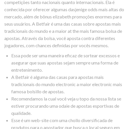
competições tanto nacionais quanto internacionais. Ela é
conhecida por oferecer algumas dasjenige odds mais altas do
mercado, além de bônus elizabeth promoções enormes para
seus usuários. A Betfair é uma das casas sobre apostas mais
tradicionais do mundo e a maior at the mais famosa bolsa de
apostas. Através da bolsa, você aposta contra diferentes
jogadores, com chances definidas por vocês mesmos.
Essa pode ser uma maneira eficaz de sortear excessos e
asegurar que suas apostas sejam sempre uma forma de
entretenimento.
A Betfair é alguma das casas para apostas mais
tradicionais do mundo electronic a maior electronic mais
famosa bolsillo de apostas.
Recomendamos la cual você veja u topo da nossa lista se
estiver procurando uma odaie de apostas esportivas de
qualidade.
Esse é um web-site com uma chollo diversificada de
produtos para o apostador que busca o local seguro em