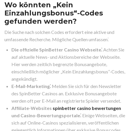
Wo könnten „Kein
Einzahlungsbonus“-Codes
gefunden werden?
Die Suche nach solchen Codes erfordert eine aktive und
umfassende Recherche. Mögliche Quellen umfassen⁚
Die offizielle SpinBetter Casino Webseite⁚
Achten Sie
auf aktuelle News- und Aktionsbereiche der Webseite.
Hier werden zeitlich begrenzte Bonusangebote,
einschließlich möglicher „Kein Einzahlungsbonus“-Codes,
angekündigt.
E-Mail-Marketing⁚
Melden Sie sich für den Newsletter
des SpinBetter Casinos an. Exklusive Bonusangebote
werden oft per E-Mail an registrierte Spieler versendet.
Affiliate-Websites
spinbetter casino bewertungen
und Casino-Bewertungsportale⁚
Einige Webseiten, die
sich auf Online-Casinos spezialisieren, veröffentlichen
gelegentlich Informationen über exklusive Bonuscodes.