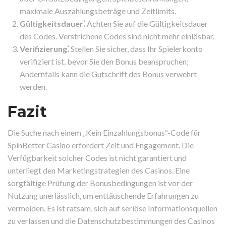
maximale Auszahlungsbeträge und Zeitlimits.
Gültigkeitsdauer⁚
Achten Sie auf die Gültigkeitsdauer
des Codes. Verstrichene Codes sind nicht mehr einlösbar.
Verifizierung⁚
Stellen Sie sicher, dass Ihr Spielerkonto
verifiziert ist, bevor Sie den Bonus beanspruchen;
Andernfalls kann die Gutschrift des Bonus verwehrt
werden.
Fazit
Die Suche nach einem „Kein Einzahlungsbonus“-Code für
SpinBetter Casino erfordert Zeit und Engagement. Die
Verfügbarkeit solcher Codes ist nicht garantiert und
unterliegt den Marketingstrategien des Casinos. Eine
sorgfältige Prüfung der Bonusbedingungen ist vor der
Nutzung unerlässlich, um enttäuschende Erfahrungen zu
vermeiden. Es ist ratsam, sich auf seriöse Informationsquellen
zu verlassen und die Datenschutzbestimmungen des Casinos