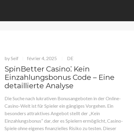
by
Seif
février 4, 2025
DE
|
|
SpinBetter Casino⁚ Kein
Einzahlungsbonus Code – Eine
detaillierte Analyse
Die Suche nach lukrativen Bonusangeboten in der Online-
Casino-Welt ist für Spieler ein gängiges Vorgehen. Ein
besonders attraktives Angebot stellt der „Kein
Einzahlungsbonus“ dar, der es Spielern ermöglicht, Casino-
Spiele ohne eigenes finanzielles Risiko zu testen. Dieser