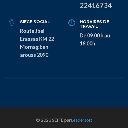
22416734
SIEGE SOCIAL
HORAIRES DE
TRAVAIL
Route Jbel
De 09.00 h au
Erassas KM 22
18.00h
Mornag ben
arouss 2090
© 2023 SEIFE par
Leadersoft